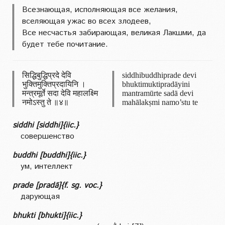
Всезнающая, исполняющая все желания,
вселяющая ужас во всех злодеев,
Все несчастья забирающая, великая Лакшми, да
будет тебе почитание.
सिद्धिबुद्धिप्रदे देवि
siddhibuddhiprade devi
भुक्तिमुक्तिप्रदायिनि ।
bhuktimuktipradāyini
मन्त्रमूर्ते सदा देवि महालक्ष्मि
mantramūrte sadā devi
नमोऽस्तु ते ॥४॥
mahālakṣmi namo’stu te
siddhi [siddhi]{iic.}
совершенство
buddhi [buddhi]{iic.}
ум, интеллект
prade [pradā]{f. sg. voc.}
дарующая
bhukti [bhukti]{iic.}