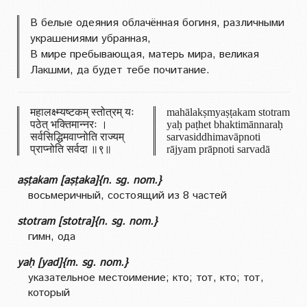
В белые одеяния облачённая богиня, различными
украшениями убранная,
В мире пребывающая, матерь мира, великая
Лакшми, да будет тебе почитание.
महालक्ष्म्यष्टकम् स्तोत्रम् यः
mahālakṣmyaṣṭakam stotram
पठेत् भक्तिमान्नरः ।
yaḥ paṭhet bhaktimānnaraḥ
सर्वसिद्धिमवाप्नोति राज्यम्
sarvasiddhimavāpnoti
प्राप्नोति सर्वदा ॥९॥
rājyam prāpnoti sarvadā
aṣṭakam [aṣṭaka]{n. sg. nom.}
восьмеричный, состоящий из 8 частей
stotram [stotra]{n. sg. nom.}
гимн, ода
yaḥ [yad]{m. sg. nom.}
указательное местоимение; кто; тот, кто; тот,
который