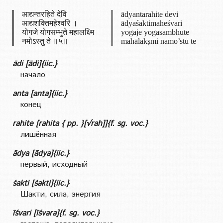
आद्यन्तरहिते देवि
ādyantarahite devi
आद्यशक्तिमहेश्वरि ।
ādyaśaktimaheśvari
योगजे योगसम्भुते महालक्ष्मि
yogaje yogasambhute
नमोऽस्तु ते ॥५॥
mahālakṣmi namo’stu te
ādi [ādi]{iic.}
начало
anta [anta]{iic.}
конец
rahite [rahita { pp. }[√rah]]{f. sg. voc.}
лишённая
ādya [ādya]{iic.}
первый, исходный
śakti [śakti]{iic.}
Шакти, сила, энергия
īśvari [īśvara]{f. sg. voc.}