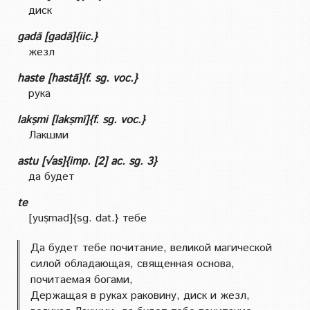
диск
gadā [gadā]{iic.}
жезл
haste [hastā]{f. sg. voc.}
рука
lakṣmi [lakṣmī]{f. sg. voc.}
Лакшми
astu [√as]{imp. [2] ac. sg. 3}
да будет
te
[yuṣmad]{sg. dat.} тебе
Да будет тебе почитание, великой магической
силой обладающая, священная основа,
почитаемая богами,
Держащая в руках раковину, диск и жезл,