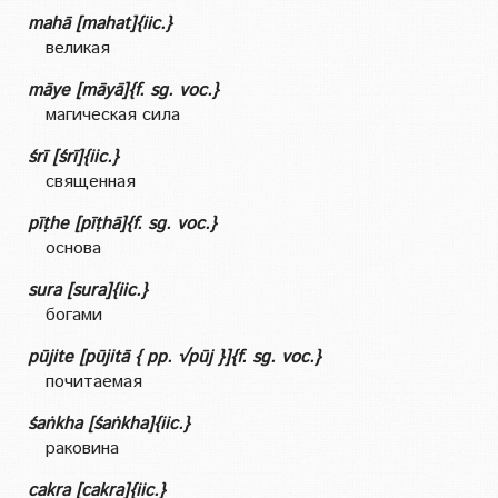
mahā [mahat]{iic.}
великая
māye [māyā]{f. sg. voc.}
магическая сила
śrī [śrī]{iic.}
священная
pīṭhe [pīṭhā]{f. sg. voc.}
основа
sura [sura]{iic.}
богами
pūjite [pūjitā { pp. √pūj }]{f. sg. voc.}
почитаемая
śaṅkha [śaṅkha]{iic.}
раковина
cakra [cakra]{iic.}