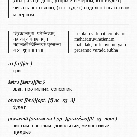
Два раза (в день, уторм и вечером) кто (будет)
читать постоянно, (тот будет) наделён богатством
и зерном.
त्रिकालम् यः पठेन्नित्यम्
trikālam yaḥ paṭhennityam
महाशत्रुविनाशनम् ।
mahāśatruvināśanam
महालक्ष्मीर्भवेन्नित्यम् प्रसन्ना
mahālakṣmīrbhavennityam
वरदा शुभा ॥११॥
prasannā varadā śubhā
tri [tri]{iic.}
три
śatru [śatru]{iic.}
враг, противник, соперник
bhavet [bhū]{opt. [1] ac. sg. 3}
будет
prasannā [pra-sanna { pp. }[pra-√sad]]{f. sg. nom.}
чистый, светлый, довольный, милостивый,
щедрый