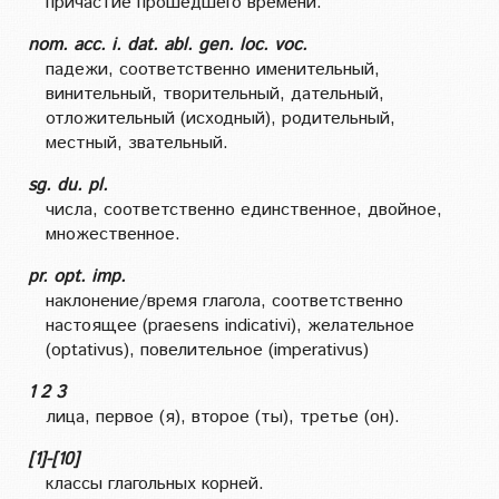
причастие прошедшего времени.
nom. acc. i. dat. abl. gen. loc. voc.
падежи, соответственно именительный,
винительный, творительный, дательный,
отложительный (исходный), родительный,
местный, звательный.
sg. du. pl.
числа, соответственно единственное, двойное,
множественное.
pr. opt. imp.
наклонение/время глагола, соответственно
настоящее (praesens indicativi), желательное
(optativus), повелительное (imperativus)
1 2 3
лица, первое (я), второе (ты), третье (он).
[1]-[10]
классы глагольных корней.