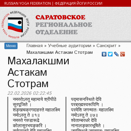
RUSSIAN YOGA FEDERATION | ФЕДЕРАЦИЯ ЙОГИ РОССИИ
Главная
»
Учебные аудитории
»
Санскрит
»
Меню
Махалакшми Астакам Стотрам
Махалакшми
Астакам
Стотрам
22.02.2026 02:22:45
नमस्तेऽस्तु महामाये श्रीपीठे
पद्मासनस्थिते देवि
सुरपूजिते ।
परब्रह्मस्वरूपिणि ।
शङ्खचक्रगदाहस्ते महालक्ष्मि
परमेशि जगन्मातः महालक्ष्मि
नमोऽस्तु ते ॥१॥
नमोऽस्तु ते ॥७॥
नमस्ते गरुडारूढे
श्वेताम्बरधरे देवि
कोलासुरभयङ्करि ।
नानालङ्कारभूषिते ।
सर्वपापहरे देवि महालक्ष्मि
जगत्स्थिते जगन्मातः महालक्ष्मि