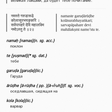
великая Лакшми, да будет тебе почитание.
नमस्ते गरुडारूढे
namaste garuḍārūḍhe
कोलासुरभयङ्करि ।
kolāsurabhayaṅkari;
सर्वपापहरे देवि महालक्ष्मि
sarvapāpahare devi
नमोऽस्तु ते ॥२॥
mahālakṣmi namo’stu te.
namaḥ [namas]{n. sg. acc.}
поклон
te [yuṣmad]{* sg. dat.}
тебе
garuḍa [garuḍa]{iic.}
Гаруда
ārūḍhe [ā-rūḍha { pp. }[ā-√ruh]]{f. sg. voc.}
оседлавшая, сидящая на
kola [kola]{iic.}
варвар