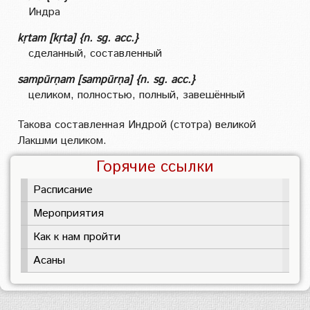
Индра
kṛtam [kṛta] {n. sg. acc.}
сделанный, составленный
sampūrṇam [sampūrṇa] {n. sg. acc.}
целиком, полностью, полный, завешённый
Такова составленная Индрой (стотра) великой
Лакшми целиком.
Горячие ссылки
Расписание
Мероприятия
Как к нам пройти
Асаны