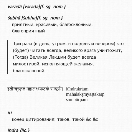
varadā [varada]{f. sg. nom.}
śubhā [śubha]{f. sg. nom.}
приятный, красивый, благосклонный,
благоприятный
Три раза (в день, утром, в полдень и вечером) кто
(будет) читать всегда, великого врага уничтожит,
(Тогда) Великая Лакшми будет всегда
милостивой, исполняющей желания,
благосклонной.
इतीन्द्रकृतं महालक्ष्म्यष्टकं सम्पूर्णम्
itīndrakṛtaṃ
mahālakṣmyaṣṭakaṃ
sampūrṇam
iti
конец цитирования; таков, такой &c &c
॒॒॒īndra {iic.}