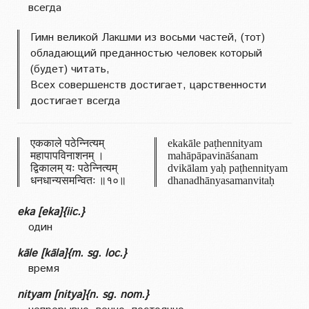
всегда
Гимн великой Лакшми из восьми частей, (тот)
обладающий преданностью человек который
(будет) читать,
Всех совершенств достигает, царственности
достигает всегда
एककाले पठेन्नित्यम्
ekakāle paṭhennityam
महापापविनाशनम् ।
mahāpāpavināśanam
द्विकालम् यः पठेन्नित्यम्
dvikālam yaḥ paṭhennityam
धनधान्यसमन्वितः ॥१०॥
dhanadhānyasamanvitaḥ
eka [eka]{iic.}
один
kāle [kāla]{m. sg. loc.}
время
nityam [nitya]{n. sg. nom.}