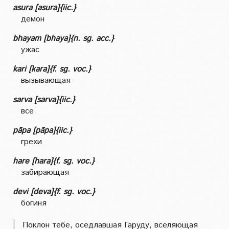
asura [asura]{iic.}
демон
bhayam [bhaya]{n. sg. acc.}
ужас
kari [kara]{f. sg. voc.}
вызывающая
sarva [sarva]{iic.}
все
pāpa [pāpa]{iic.}
грехи
hare [hara]{f. sg. voc.}
забирающая
devi [deva]{f. sg. voc.}
богиня
Поклон тебе, оседлавшая Гаруду, вселяющая