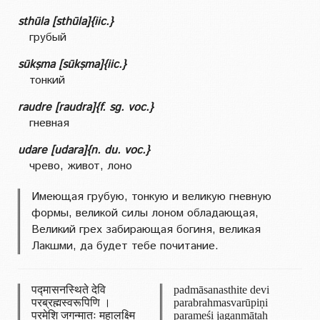
sthūla [sthūla]{iic.}
грубый
sūkṣma [sūkṣma]{iic.}
тонкий
raudre [raudra]{f. sg. voc.}
гневная
udare [udara]{n. du. voc.}
чрево, живот, лоно
Имеющая грубую, тонкую и великую гневную
формы, великой силы лоном обладающая,
Великий грех забирающая богиня, великая
Лакшми, да будет тебе почитание.
पद्मासनस्थिते देवि
padmāsanasthite devi
परब्रह्मस्वरूपिणि ।
parabrahmasvarūpiṇi
परमेशि जगन्मातः महालक्ष्मि
parameśi jaganmātaḥ