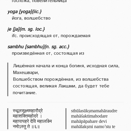
госпожа, повелительница
yoga [yoga]{iic.}
йога, волшебство
je [ja]{m. sg. loc.}
ifc. происходящая от, порождаемая
sambhu [sambhu]{n. sg. acc.}
произведённая от, состоящая из
Лишённая начала и конца богиня, исходная сила,
Махешвари,
Волшебством порождённая, из волшебства
состоящая, великая Лакшми, да будет тебе
почитание.
स्थूलसूक्ष्ममहारौद्रे
sthūlasūkṣmamahāraudre
महाशक्तिमहोदरे ।
mahāśaktimahodare
महापापहरे देवि महालक्ष्मि
mahāpāpahare devi
नमोऽस्तु ते ॥‌६॥
mahālakṣmi namo’stu te