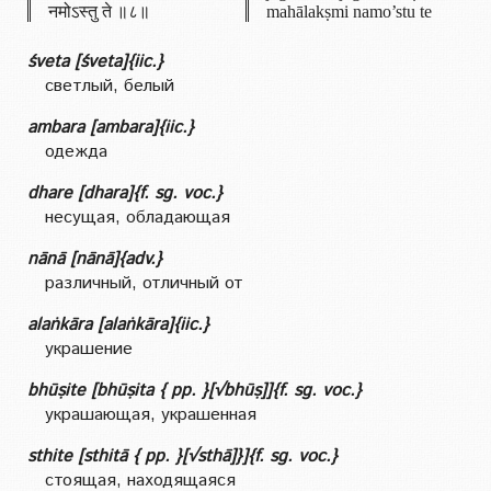
नमोऽस्तु ते ॥८॥
mahālakṣmi namo’stu te
śveta [śveta]{iic.}
светлый, белый
ambara [ambara]{iic.}
одежда
dhare [dhara]{f. sg. voc.}
несущая, обладающая
nānā [nānā]{adv.}
различный, отличный от
alaṅkāra [alaṅkāra]{iic.}
украшение
bhūṣite [bhūṣita { pp. }[√bhūṣ]]{f. sg. voc.}
украшающая, украшенная
sthite [sthitā { pp. }[√sthā]}]{f. sg. voc.}
стоящая, находящаяся