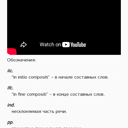
Обозначения:
iic.
“in initio compositi” – в начале составных слов.
ifc.
“in fine compositi” – в конце составных слов.
ind.
несклоняемая часть речи.
pp.