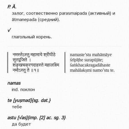
P. Ā.
залог, соотвественно parasmaipada (активный) и
ātmanepada (средний).
√
глагольный корень.
नमस्तेऽस्तु महामाये श्रीपीठे
namaste’stu mahāmāye
सुरपूजिते ।
śrīpīṭhe surapūjite;
शङ्खचक्रगदाहस्ते महालक्ष्मि
śaṅkhacakragadāhaste
नमोऽस्तु ते ॥१॥
mahālakṣmi namo’stu te.
namas
ind. поклон
te [yuṣmad]{sg. dat.}
тебе
astu [√as]{imp. [2] ac. sg. 3}
да будет