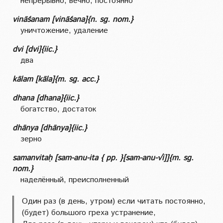
непрерывно, вечно, постоянно
vināśanam [vināśana]{n. sg. nom.}
уничтожение, удаление
dvi [dvi]{iic.}
два
kālam [kāla]{m. sg. acc.}
dhana [dhana]{iic.}
богатство, достаток
dhānya [dhānya]{iic.}
зерно
samanvitaḥ [sam-anu-ita { pp. }[sam-anu-√i]]{m. sg.
nom.}
наделённый, преисполненный
Один раз (в день, утром) если читать постоянно,
(будет) большого греха устранение,