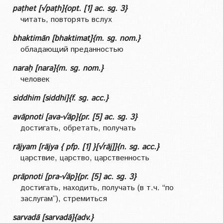
paṭhet [√paṭh]{opt. [1] ac. sg. 3}
читать, повторять вслух
bhaktimān [bhaktimat]{m. sg. nom.}
обладающий преданностью
naraḥ [nara]{m. sg. nom.}
человек
siddhim [siddhi]{f. sg. acc.}
avāpnoti [ava-√āp]{pr. [5] ac. sg. 3}
достигать, обретать, получать
rājyam [rājya { pfp. [1] }[√rāj]]{n. sg. acc.}
царствие, царство, царственность
prāpnoti [pra-√āp]{pr. [5] ac. sg. 3}
достигать, находить, получать (в т.ч. “по
заслугам”), стремиться
sarvadā [sarvadā]{adv.}