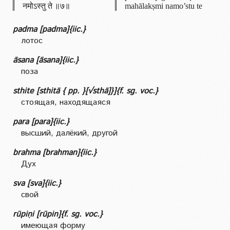
नमोऽस्तु ते ॥७॥
mahālakṣmi namo’stu te
padma [padma]{iic.}
лотос
āsana [āsana]{iic.}
поза
sthite [sthitā { pp. }[√sthā]}]{f. sg. voc.}
стоящая, находящаяся
para [para]{iic.}
высший, далёкий, другой
brahma [brahman]{iic.}
Дух
sva [sva]{iic.}
свой
rūpiṇi [rūpin]{f. sg. voc.}
имеющая форму