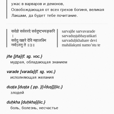
ужас в варваров и демонов,
Освобождающая от всех грехов богиня, великая
Лакшми, да будет тебе почитание.
सर्वज्ञे सर्ववरदे सर्वदुष्टभयङ्करि
sarvajñe sarvavarade
।
sarvaduṣṭabhayaṅkari
सर्वदुःखहरे देवि महालक्ष्मि
sarvaduḥkhahare devi
नमोऽस्तु ते ॥३॥
mahālakṣmi namo’stu te
jñe [jña]{f. sg. voc.}
мудрая, обладающая знанием
varade [varada]{f. sg. voc.}
исполняющая желания
duṣṭa [duṣṭa { pp. }[√duṣ]]{iic.}
злодей
duḥkha [duḥkha]{iic.}
боль, болезнь, несчастье