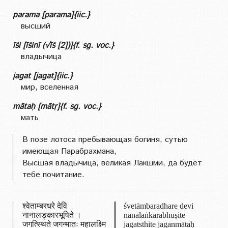
parama [parama]{iic.}
высший
īśi [īśinī (√īś [2])]{f. sg. voc.}
владычица
jagat [jagat]{iic.}
мир, вселенная
mātaḥ [mātṛ]{f. sg. voc.}
мать
В позе лотоса пребывающая богиня, сутью
имеющая Парабрахмана,
Высшая владычица, великая Лакшми, да будет
тебе почитание.
श्वेताम्बरधरे देवि
śvetāmbaradhare devi
नानालङ्कारभूषिते ।
nānālaṅkārabhūṣite
जगत्स्थिते जगन्मातः महालक्ष्मि
jagatsthite jaganmātaḥ