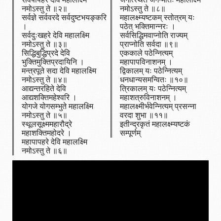
नमोऽस्तु ते ॥२॥
नमोऽस्तु ते ॥८॥
सर्वज्ञे सर्ववरदे सर्वदुष्टभयङ्करि
महालक्ष्म्यष्टकम् स्तोत्रम् यः
।
पठेत् भक्तिमान्नरः ।
सर्वदुःखहरे देवि महालक्ष्मि
सर्वसिद्धिमवाप्नोति राज्यम्
नमोऽस्तु ते ॥३॥
प्राप्नोति सर्वदा ॥९॥
सिद्धिबुद्धिप्रदे देवि
एककाले पठेन्नित्यम्
भुक्तिमुक्तिप्रदायिनि ।
महापापविनाशनम् ।
मन्त्रपूते सदा देवि महालक्ष्मि
द्विकालम् यः पठेन्नित्यम्
नमोऽस्तु ते ॥४॥
धनधान्यसमन्वितः ॥१०॥
आद्यन्तरहिते देवि
त्रिकालम् यः पठेन्नित्यम्
आद्यशक्तिमहेश्वरि ।
महाशत्रुविनाशनम् ।
योगजे योगसम्भुते महालक्ष्मि
महालक्ष्मीर्भवेन्नित्यम् प्रसन्ना
नमोऽस्तु ते ॥५॥
वरदा शुभा ॥११॥
स्थूलसूक्ष्ममहारौद्रे
इतीन्द्रकृतं महालक्ष्म्यष्टकं
महाशक्तिमहोदरे ।
सम्पूर्णम्
महापापहरे देवि महालक्ष्मि
नमोऽस्तु ते ॥‌६॥