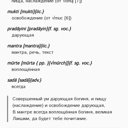
пища, наслаждение (от √bhuj [7])
mukti [mukti]{iic.}
освобождение (от √muc [6])
pradāyini [pradāyin]{f. sg. voc.}
дарующая
mantra [mantra]{iic.}
мантра, речь, текст
mūrte [mūrta { pp. }[√mūrch]]{f. sg. voc.}
воплощённая
sadā [sadā]{adv.}
всегда
Совершенный ум дарующая богиня, и пищу
(наслаждение) и освобождение дарующая,
В мантре всегда воплощённая богиня, великая
Лакшми, да будет тебе почитание.