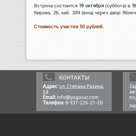
Встреча состоится
19 октября
(суббота) в
1
Кирова, 26, каб. 309 (вход через двор Яблочк
Стоимость участия 50 рублей.
КОНТАКТЫ
Адрес:
ул. Степана Разина,
За
54
ав
Email:
info@yogasar.com
по
Телефон:
8-937-226-21-20
За