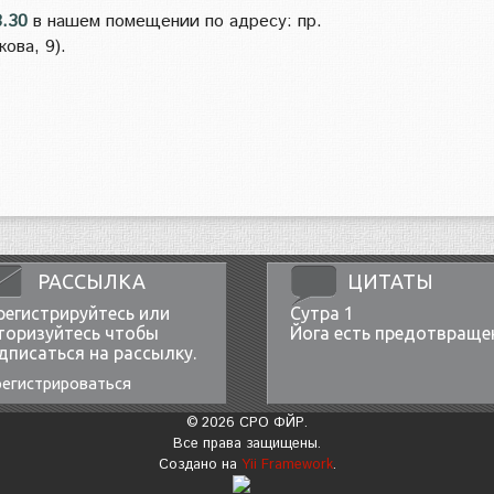
8.30
в нашем помещении по адресу: пр.
ова, 9).
РАССЫЛКА
ЦИТАТЫ
регистрируйтесь или
Сутра 1
торизуйтесь чтобы
Йога есть предотвраще
дписаться на рассылку.
регистрироваться
© 2026 СРО ФЙР.
Все права защищены.
Создано на
Yii Framework
.