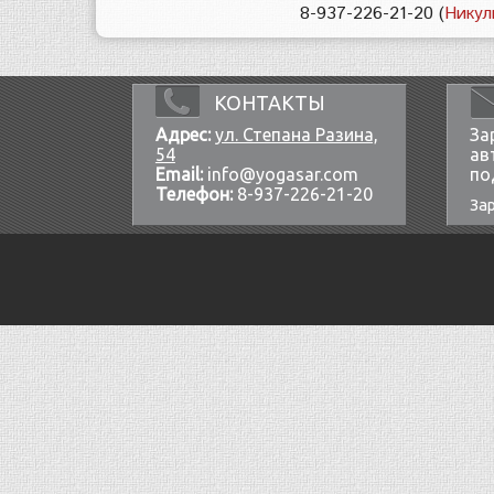
8-937-226-21-20 (
Никул
КОНТАКТЫ
Адрес:
ул. Степана Разина,
За
54
ав
Email:
info@yogasar.com
по
Телефон:
8-937-226-21-20
За