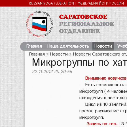
RUSSIAN YOGA FEDERATION | ФЕДЕРАЦИЯ ЙОГИ РОССИИ
Главная
Наша деятельность
Новости
Учеб
Главная
»
Новости
»
Новости Саратовского о
Микрогруппы по хат
22.11.2012 20:20:56
Вниманию новичков,
Есть возможность пр
микрогрупп ( 4 челове
вхождения в постоян
Цикл из 10 занятий,
время, расписание ст
микрогрупп.
Запись по тел.:
8-