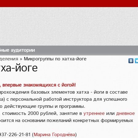
ные аудитории
тделения
»
Микрогруппы по хатха-йоге
ха-йоге
 впервые знакомящихся с йогой!
охождения базовых элементов хатха - йоги в составе
ка) с персональной работой инструктора для успешного
но действующие группы и программы.
 стоимость 2000 рублей, занятие в
утреннее
или
дневное
роится на основании пожеланий конкретных формируемых
937-226-21-81 (
Марина Городнёва
)