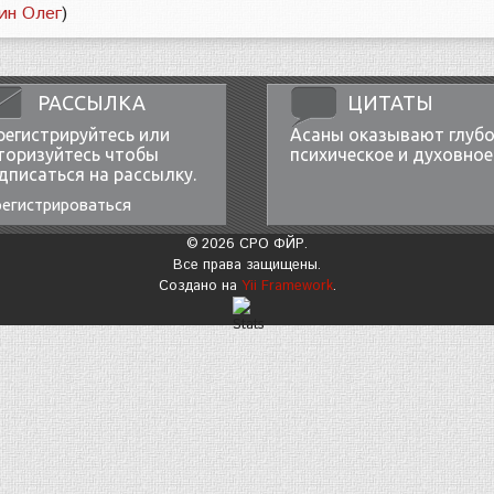
ин Олег
)
РАССЫЛКА
ЦИТАТЫ
регистрируйтесь или
Асаны оказывают глубо
торизуйтесь чтобы
психическое и духовное
дписаться на рассылку.
регистрироваться
© 2026 СРО ФЙР.
Все права защищены.
Создано на
Yii Framework
.