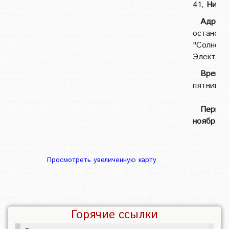
41,
Нина
Адрес:
остановк
"Солнечны
Электрон
Время:
пятница в
Первое
ноября.
Просмотреть увеличенную карту
Горячие ссылки