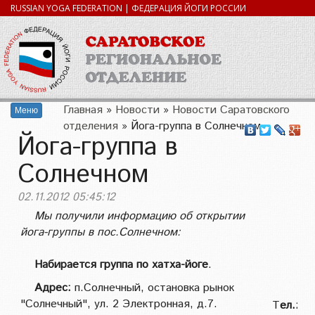
RUSSIAN YOGA FEDERATION | ФЕДЕРАЦИЯ ЙОГИ РОССИИ
Главная
»
Новости
»
Новости Саратовского
Меню
отделения
»
Йога-группа в Солнечном
Йога-группа в
Солнечном
02.11.2012 05:45:12
Мы получили информацию об открытии
йога-группы в пос.Солнечном:
Набирается группа по хатха-йоге
.
Адрес:
п.Солнечный, остановка рынок
"Солнечный", ул. 2 Электронная, д.7.
Т
ел.:
8-